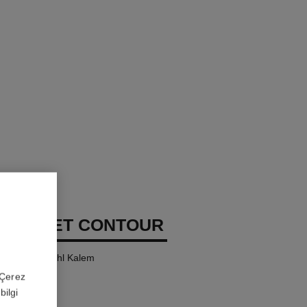
MBRE ET CONTOUR
ri-eyeline-kohl Kalem
 'Çerez
bilgi