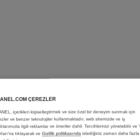
ANEL.COM ÇEREZLER
STYLO O
NEL, içerikleri kişiselleştirmek ve size özel bir deneyim sunmak için
3ü 1 Arada Göz Fa
ezler ve benzer teknolojiler kullanmaktadır, web sitemizde ve iş
Daha fazla ayrıntı
klarımızla ilgili reklamlar ve öneriler dahil. Tercihlerinizi yönetebilir ve
rları'na tıklayarak ve
Gizlilik politikasında
istediğiniz zaman daha fazla 
Ref. 182208