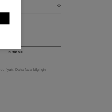
NOIR
BUTIK BUL
e fiyatı.
Daha fazla bilgi için