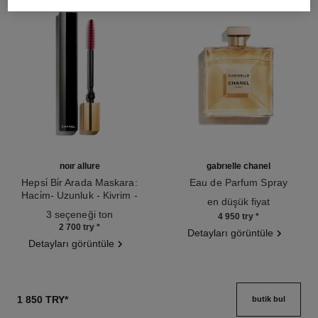
noir allure
gabrielle chanel
Hepsi̇ Bi̇r Arada Maskara:
Eau de Parfum Spray
Haci̇m- Uzunluk - Kivrim -
Ref. 120525
en düşük fiyat
Ref. 190010
Beli̇rgi̇nli̇k
3 seçeneği ton
4 950 try
*
2 700 try
*
Detayları görüntüle
Detayları görüntüle
1 850 TRY
*
butik bul