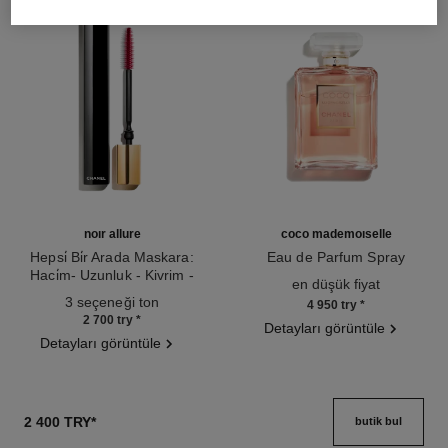
noir allure
coco mademoiselle
Hepsi̇ Bi̇r Arada Maskara:
Eau de Parfum Spray
Haci̇m- Uzunluk - Kivrim -
Ref. 116520
en düşük fiyat
Ref. 190010
Beli̇rgi̇nli̇k
3 seçeneği ton
4 950 try
*
2 700 try
*
Detayları görüntüle
Detayları görüntüle
2 400 TRY
*
butik bul