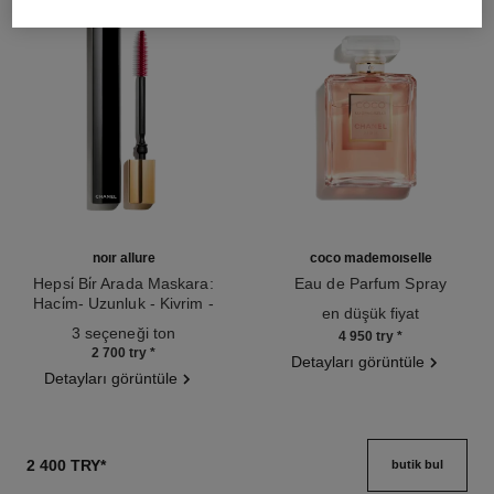
noir allure
coco mademoiselle
Hepsi̇ Bi̇r Arada Maskara:
Eau de Parfum Spray
Haci̇m- Uzunluk - Kivrim -
Ref. 116520
en düşük fiyat
Ref. 190010
Beli̇rgi̇nli̇k
3 seçeneği ton
4 950 try
*
2 700 try
*
Detayları görüntüle
Detayları görüntüle
2 400 TRY
*
butik bul