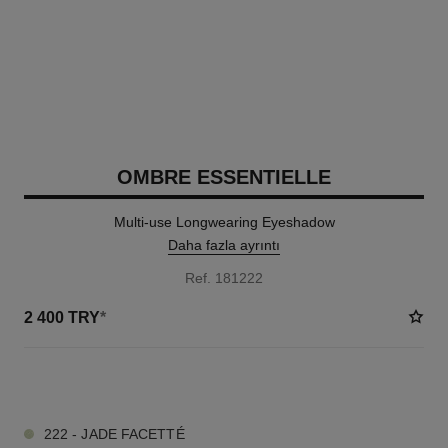
OMBRE ESSENTIELLE
Multi-use Longwearing Eyeshadow
Daha fazla ayrıntı
Ref. 181222
2 400 TRY
*
13 TON SEÇENEĞI
222 - JADE FACETTÉ