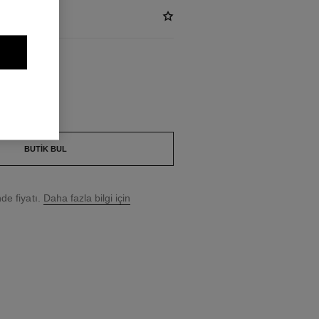
AK
BUTIK BUL
e fiyatı.
Daha fazla bilgi için