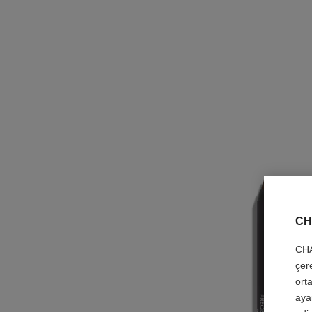
CH
CHA
çer
orta
aya