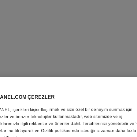
ANEL.COM ÇEREZLER
LE CRAY
NEL, içerikleri kişiselleştirmek ve size özel bir deneyim sunmak için
Eye Definer
ezler ve benzer teknolojiler kullanmaktadır, web sitemizde ve iş
Daha fazla ayrıntı
klarımızla ilgili reklamlar ve öneriler dahil. Tercihlerinizi yönetebilir ve
rları'na tıklayarak ve
Gizlilik politikasında
istediğiniz zaman daha fazla 
Ref. 181024