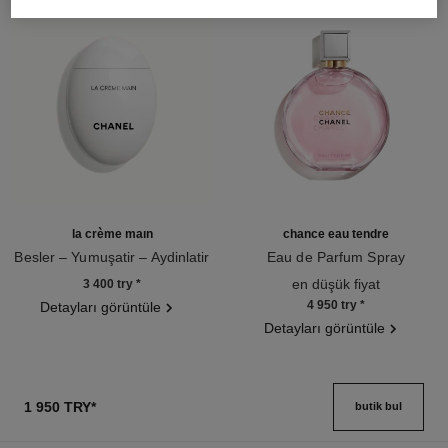
la crème main
chance eau tendre
Besler – Yumuşatir – Aydinlatir
Eau de Parfum Spray
Ref. 133850
Ref. 126260
en düşük fiyat
3 400 try
*
4 950 try
*
Detayları görüntüle
Detayları görüntüle
1 950 TRY
*
butik bul