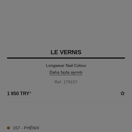
LE VERNIS
Longwear Nail Colour
Daha fazla ayrıntı
Ref. 179157
1 950 TRY
*
34 TON SEÇENEĞI
157 - PHÉNIX