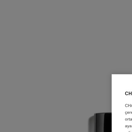
CH
CHA
çer
orta
aya