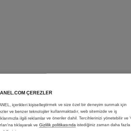
ANEL.COM ÇEREZLER
LE VERN
NEL, içerikleri kişiselleştirmek ve size özel bir deneyim sunmak için
Longwear Nail Co
ezler ve benzer teknolojiler kullanmaktadır, web sitemizde ve iş
Daha fazla ayrıntı
klarımızla ilgili reklamlar ve öneriler dahil. Tercihlerinizi yönetebilir ve
rları'na tıklayarak ve
Gizlilik politikasında
istediğiniz zaman daha fazla 
Ref. 179105