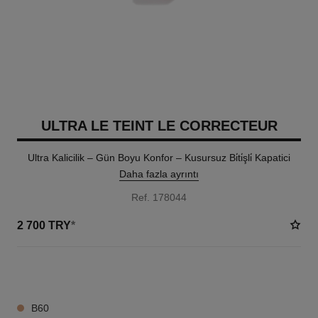
ULTRA LE TEINT LE CORRECTEUR
Ultra Kalicilik – Gün Boyu Konfor – Kusursuz Bi̇ti̇şli̇ Kapatici
Daha fazla ayrıntı
Ref. 178044
2 700 TRY
*
28 TON SEÇENEĞI
B60