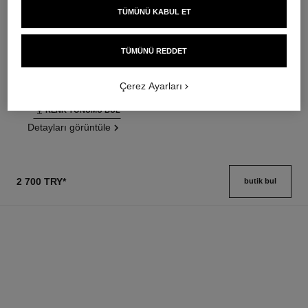
TÜMÜNÜ KABUL ET
ultra le teint fluide
poudre universelle libre
Ultrawear – All-day Comfort –
Doğal Bi̇ti̇şli̇ Toz Pudra.
Flawless Finish Foundation
Seyahat Dostu Tasarim
TÜMÜNÜ REDDET
Ref. 146314
Ref. 132726
35 seçeneği ton
10 seçeneği ton
3 500 try
*
3 750 try
*
Çerez Ayarları
Detayları görüntüle
Detayları görüntüle
RENK TONUMU BUL
Detayları görüntüle
2 700 TRY
*
butik bul