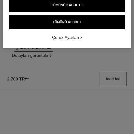
TÜMÜNÜ KABUL ET
ultra le teint fluide
poudre universelle libre
Ultrawear – All-day Comfort –
Doğal Bi̇ti̇şli̇ Toz Pudra.
Flawless Finish Foundation
Seyahat Dostu Tasarim
TÜMÜNÜ REDDET
Ref. 146314
Ref. 132726
35 seçeneği ton
10 seçeneği ton
3 500 try
*
3 750 try
*
Çerez Ayarları
Detayları görüntüle
Detayları görüntüle
RENK TONUMU BUL
Detayları görüntüle
2 700 TRY
*
butik bul