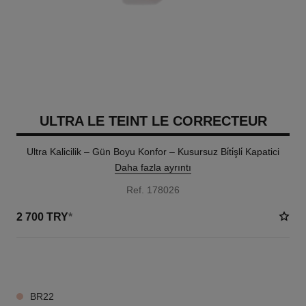
ULTRA LE TEINT LE CORRECTEUR
Ultra Kalicilik – Gün Boyu Konfor – Kusursuz Bi̇ti̇şli̇ Kapatici
Daha fazla ayrıntı
Ref. 178026
2 700 TRY
*
28 TON SEÇENEĞI
BR22