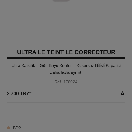
ULTRA LE TEINT LE CORRECTEUR
Ultra Kalicilik – Gün Boyu Konfor – Kusursuz Bi̇ti̇şli̇ Kapatici
Daha fazla ayrıntı
Ref. 178024
2 700 TRY
*
28 TON SEÇENEĞI
BD21