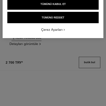
TÜMÜNÜ KABUL ET
ultra le teint fluide
poudre universelle libre
Ultrawear – All-day Comfort –
Doğal Bi̇ti̇şli̇ Toz Pudra.
Flawless Finish Foundation
Seyahat Dostu Tasarim
TÜMÜNÜ REDDET
Ref. 146314
Ref. 132726
35 seçeneği ton
10 seçeneği ton
3 500 try
*
3 750 try
*
Çerez Ayarları
Detayları görüntüle
Detayları görüntüle
RENK TONUMU BUL
Detayları görüntüle
2 700 TRY
*
butik bul