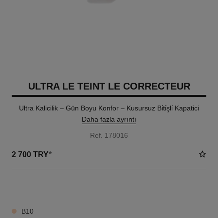
ULTRA LE TEINT LE CORRECTEUR
Ultra Kalicilik – Gün Boyu Konfor – Kusursuz Bi̇ti̇şli̇ Kapatici
Daha fazla ayrıntı
Ref. 178016
2 700 TRY
*
28 TON SEÇENEĞI
B10