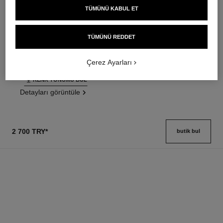
TÜMÜNÜ KABUL ET
ultra le teint fluide
poudre universelle libre
Ultrawear – All-day Comfort –
Doğal Bi̇ti̇şli̇ Toz Pudra.
Flawless Finish Foundation
Seyahat Dostu Tasarim
TÜMÜNÜ REDDET
Ref. 146314
Ref. 132726
35 seçeneği ton
10 seçeneği ton
3 500 try
*
3 750 try
*
Çerez Ayarları
Detayları görüntüle
Detayları görüntüle
RENK TONUMU BUL
Detayları görüntüle
2 700 TRY
*
butik bul