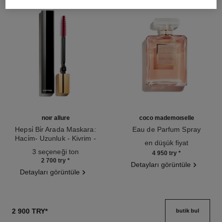
noir allure
coco mademoiselle
Hepsi̇ Bi̇r Arada Maskara:
Eau de Parfum Spray
Haci̇m- Uzunluk - Kivrim -
Ref. 116520
en düşük fiyat
Ref. 190010
Beli̇rgi̇nli̇k
3 seçeneği ton
4 950 try
*
2 700 try
*
Detayları görüntüle
Detayları görüntüle
2 900 TRY
*
butik bul