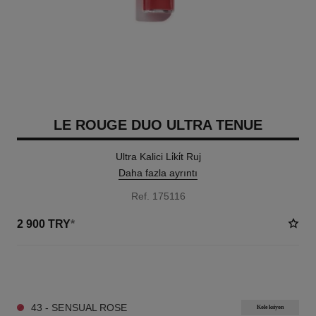
LE ROUGE DUO ULTRA TENUE
Ultra Kalici Li̇ki̇t Ruj
Daha fazla ayrıntı
Ref. 175116
2 900 TRY
*
21 TON SEÇENEĞI
43 - SENSUAL ROSE
Koleksiyon