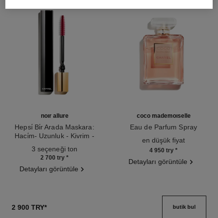
noir allure
coco mademoiselle
Hepsi̇ Bi̇r Arada Maskara:
Eau de Parfum Spray
Haci̇m- Uzunluk - Kivrim -
Ref. 116520
en düşük fiyat
Ref. 190010
Beli̇rgi̇nli̇k
3 seçeneği ton
4 950 try
*
2 700 try
*
Detayları görüntüle
Detayları görüntüle
2 900 TRY
*
butik bul