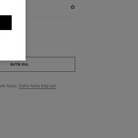
S
BUTIK BUL
e fiyatı.
Daha fazla bilgi için