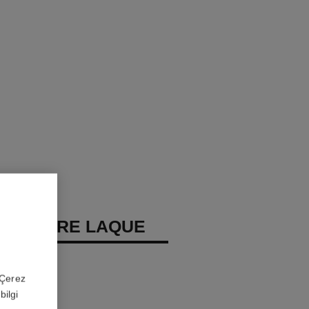
REMIÈRE LAQUE
ikit Far
 'Çerez
bilgi