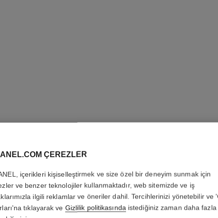
ANEL.COM ÇEREZLER
OMBRE P
NEL, içerikleri kişiselleştirmek ve size özel bir deneyim sunmak için
Uzun Süre Kalici L
ezler ve benzer teknolojiler kullanmaktadır, web sitemizde ve iş
Daha fazla ayrıntı
klarımızla ilgili reklamlar ve öneriler dahil. Tercihlerinizi yönetebilir ve
rları'na tıklayarak ve
Gizlilik politikasında
istediğiniz zaman daha fazla 
Ref. 175032