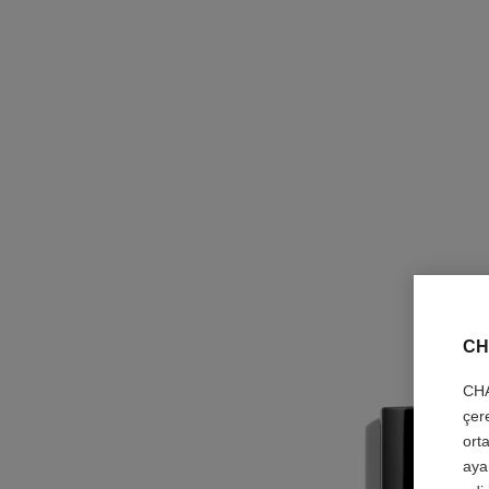
CH
CHA
çer
orta
aya