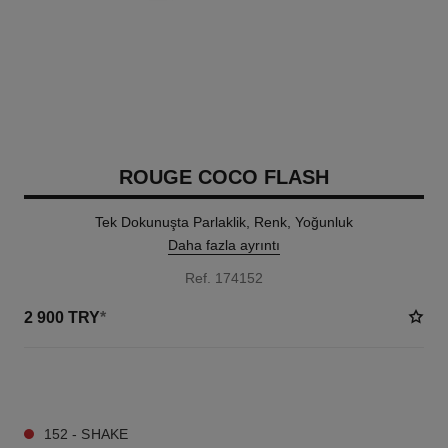
ROUGE COCO FLASH
Tek Dokunuşta Parlaklik, Renk, Yoğunluk
Daha fazla ayrıntı
Ref. 174152
2 900 TRY
*
32 TON SEÇENEĞI
152 - SHAKE