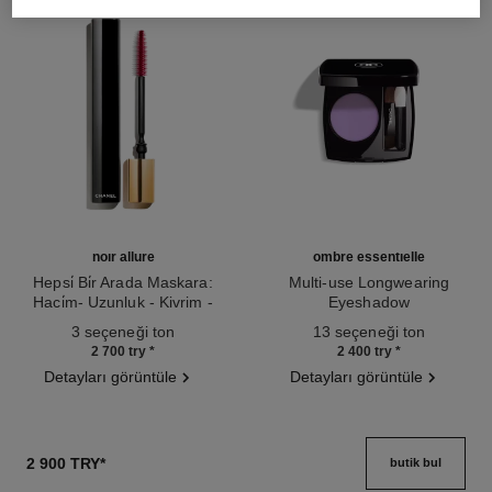
noir allure
ombre essentielle
Hepsi̇ Bi̇r Arada Maskara:
Multi-use Longwearing
Haci̇m- Uzunluk - Kivrim -
Eyeshadow
Ref. 190010
Beli̇rgi̇nli̇k
Ref. 181232
3 seçeneği ton
13 seçeneği ton
2 700 try
*
2 400 try
*
Detayları görüntüle
Detayları görüntüle
2 900 TRY
*
butik bul