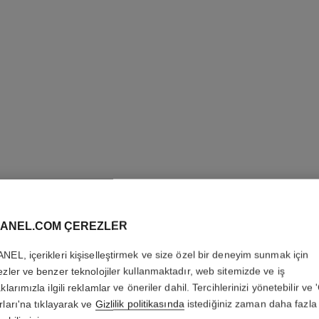
ANEL.COM ÇEREZLER
ROUGE C
NEL, içerikleri kişiselleştirmek ve size özel bir deneyim sunmak için
Tek Dokunuşta Par
ezler ve benzer teknolojiler kullanmaktadır, web sitemizde ve iş
Daha fazla ayrıntı
klarımızla ilgili reklamlar ve öneriler dahil. Tercihlerinizi yönetebilir ve
rları'na tıklayarak ve
Gizlilik politikasında
istediğiniz zaman daha fazla 
Ref. 174124