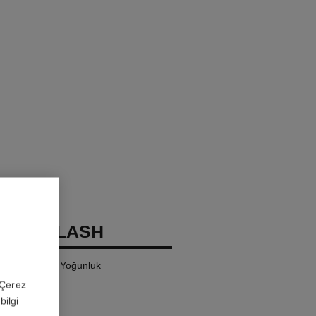
OCO FLASH
laklik, Renk, Yoğunluk
 'Çerez
bilgi