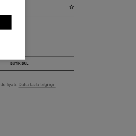
T
BUTIK BUL
e fiyatı.
Daha fazla bilgi için