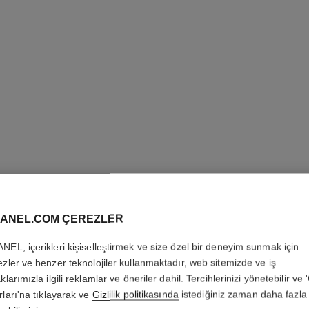
ANEL.COM ÇEREZLER
ROUGE C
NEL, içerikleri kişiselleştirmek ve size özel bir deneyim sunmak için
Tek Dokunuşta Par
ezler ve benzer teknolojiler kullanmaktadır, web sitemizde ve iş
Daha fazla ayrıntı
klarımızla ilgili reklamlar ve öneriler dahil. Tercihlerinizi yönetebilir ve
rları'na tıklayarak ve
Gizlilik politikasında
istediğiniz zaman daha fazla 
Ref. 174090