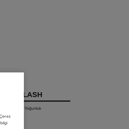
OCO FLASH
laklik, Renk, Yoğunluk
 'Çerez
bilgi