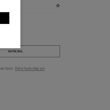
BUTIK BUL
e fiyatı.
Daha fazla bilgi için