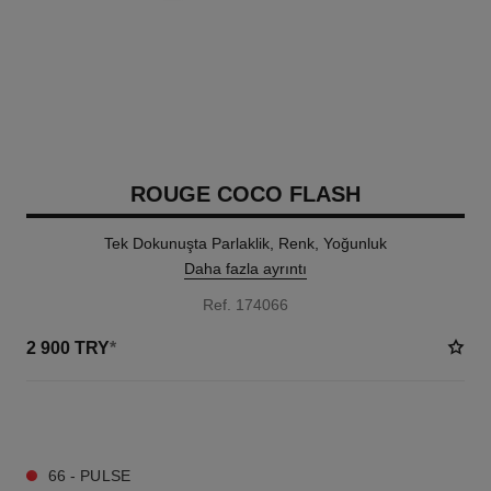
ROUGE COCO FLASH
Tek Dokunuşta Parlaklik, Renk, Yoğunluk
Daha fazla ayrıntı
Ref. 174066
2 900 TRY
*
32 TON SEÇENEĞI
66 - PULSE