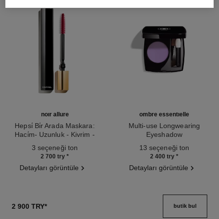
noir allure
ombre essentielle
Hepsi̇ Bi̇r Arada Maskara:
Multi-use Longwearing
Haci̇m- Uzunluk - Kivrim -
Eyeshadow
Ref. 190010
Beli̇rgi̇nli̇k
Ref. 181232
3 seçeneği ton
13 seçeneği ton
2 700 try
*
2 400 try
*
Detayları görüntüle
Detayları görüntüle
2 900 TRY
*
butik bul