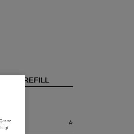
UGE – REFILL
 'Çerez
bilgi