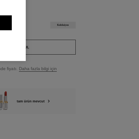
°5 Kartuş
Koleksiyon
BUTIK BUL
e fiyatı.
Daha fazla bilgi için
tam ürün mevcut