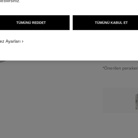
ebilirsiniz.
12 TON SEÇENEĞI
TÜMÜNÜ REDDET
TÜMÜNÜ KABUL ET
18 - ROUGE N
ez Ayarları
↩
*Önerilen perakend