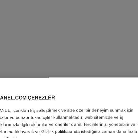
31 LE RO
Matte Lipstick
ANEL.COM ÇEREZLER
Daha fazla ayrıntı
NEL, içerikleri kişiselleştirmek ve size özel bir deneyim sunmak için
Ref. 173846
ezler ve benzer teknolojiler kullanmaktadır, web sitemizde ve iş
klarımızla ilgili reklamlar ve öneriler dahil. Tercihlerinizi yönetebilir ve
4 800 TRY
*
rları'na tıklayarak ve
Gizlilik politikasında
istediğiniz zaman daha fazla 