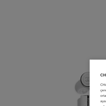
CH
CHA
çer
orta
aya