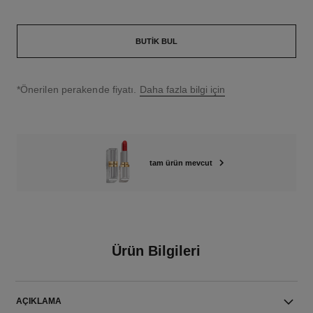
BUTIK BUL
↩
*Önerilen perakende fiyatı.
Daha fazla bilgi için
tam ürün mevcut
Ürün Bilgileri
AÇIKLAMA