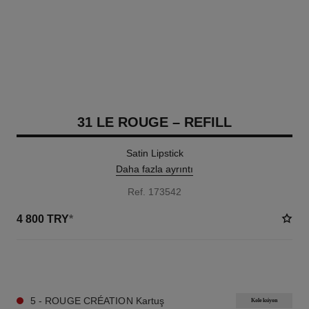
31 LE ROUGE – REFILL
Satin Lipstick
Daha fazla ayrıntı
Ref. 173542
4 800 TRY
*
12 TON SEÇENEĞI
5 - ROUGE CRÉATION Kartuş
Koleksiyon