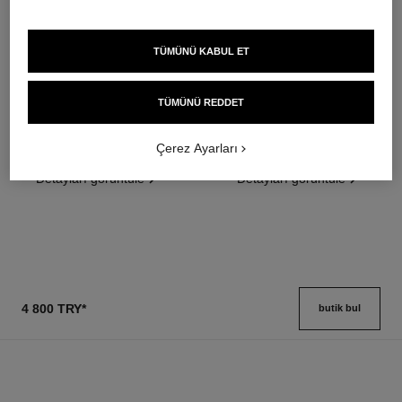
TÜMÜNÜ KABUL ET
sublimage l'extrait huile lèvres
31 le rouge
TÜMÜNÜ REDDET
Üst Düzey Dudak Yaği: Yeni̇ler
Matte Lipstick
ve Onarir
Ref. 171838
12 seçeneği ton
Çerez Ayarları
Ref. 133650
17 300 try
*
9 650 try
*
Detayları görüntüle
Detayları görüntüle
4 800 TRY
*
butik bul