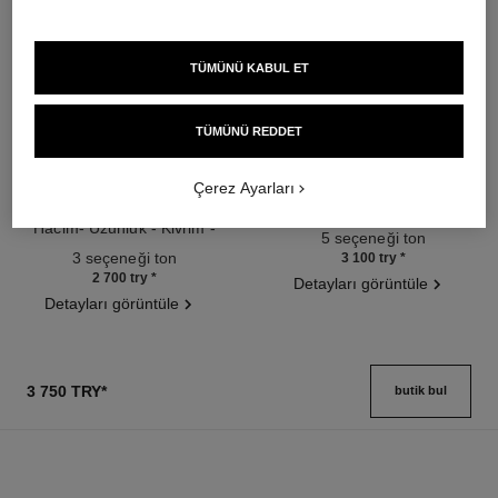
TÜMÜNÜ KABUL ET
TÜMÜNÜ REDDET
noir allure
joues contraste intense
Çerez Ayarları
Hepsi̇ Bi̇r Arada Maskara:
Cream-to-powder Blush
Haci̇m- Uzunluk - Kivrim -
Ref. 168242
5 seçeneği ton
Ref. 190010
Beli̇rgi̇nli̇k
3 seçeneği ton
3 100 try
*
2 700 try
*
Detayları görüntüle
Detayları görüntüle
3 750 TRY
*
butik bul