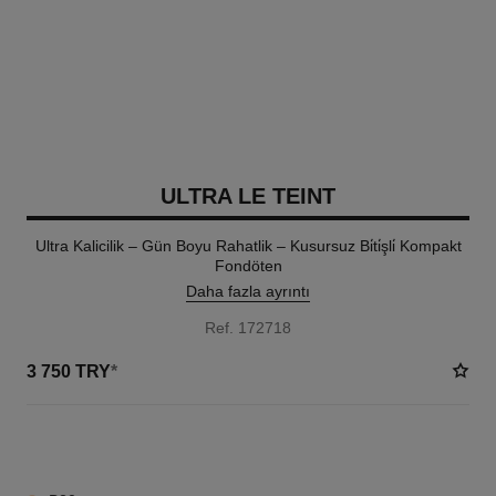
ULTRA LE TEINT
Ultra Kalicilik – Gün Boyu Rahatlik – Kusursuz Bi̇ti̇şli̇ Kompakt
Fondöten
Daha fazla ayrıntı
Ref. 172718
3 750 TRY
*
13 TON SEÇENEĞI