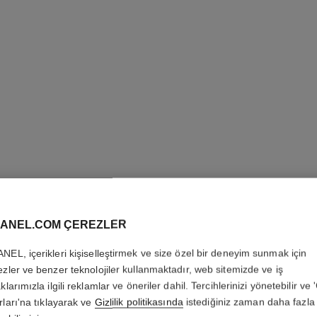
ROUGE C
ANEL.COM ÇEREZLER
SATIN
NEL, içerikleri kişiselleştirmek ve size özel bir deneyim sunmak için
ezler ve benzer teknolojiler kullanmaktadır, web sitemizde ve iş
Hydrating Beautify
klarımızla ilgili reklamlar ve öneriler dahil. Tercihlerinizi yönetebilir ve
Daha fazla ayrıntı
rları'na tıklayarak ve
Gizlilik politikasında
istediğiniz zaman daha fazla 
Ref. 171938