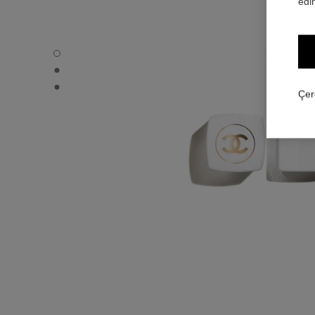
edin
ROUGE COCO BAUME – SATIN - Varsayılan görünüm
ROUGE COCO BAUME – SATIN - Alternatif görünüm 1
ROUGE COCO BAUME – SATIN - Temel doku görünümü
Çer