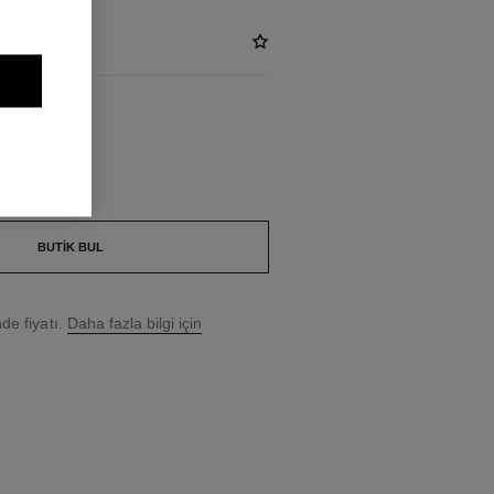
OOL
BUTIK BUL
e fiyatı.
Daha fazla bilgi için