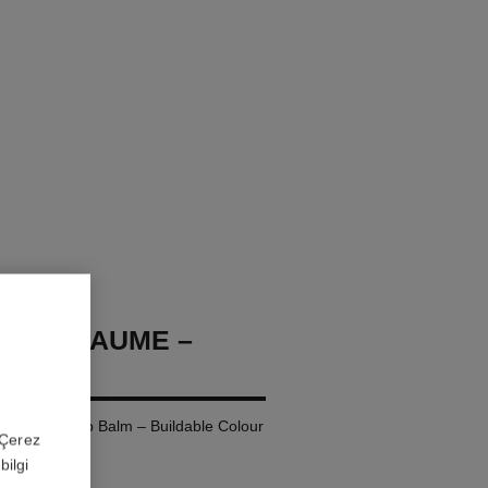
OCO BAUME –
ing Tinted Lip Balm – Buildable Colour
 'Çerez
bilgi