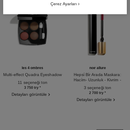
Çerez Ayarları
les 4 ombres
noir allure
Multi-effect Quadra Eyeshadow
Hepsi̇ Bi̇r Arada Maskara:
Ref. 164268
Haci̇m- Uzunluk - Kivrim -
11 seçeneği ton
Ref. 190010
Beli̇rgi̇nli̇k
3 seçeneği ton
3 750 try
*
2 700 try
*
Detayları görüntüle
Detayları görüntüle