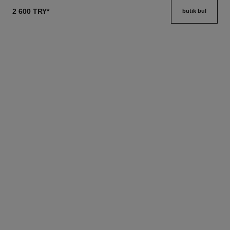
2 600 TRY
*
butik bul