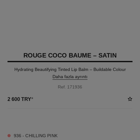
ROUGE COCO BAUME – SATIN
Hydrating Beautifying Tinted Lip Balm – Buildable Colour
Daha fazla ayrıntı
Ref. 171936
2 600 TRY
*
11 TON SEÇENEĞI
936 - CHILLING PINK