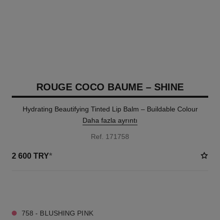
ROUGE COCO BAUME – SHINE
Hydrating Beautifying Tinted Lip Balm – Buildable Colour
Daha fazla ayrıntı
Ref. 171758
2 600 TRY
*
8 TON SEÇENEĞI
758 - BLUSHING PINK