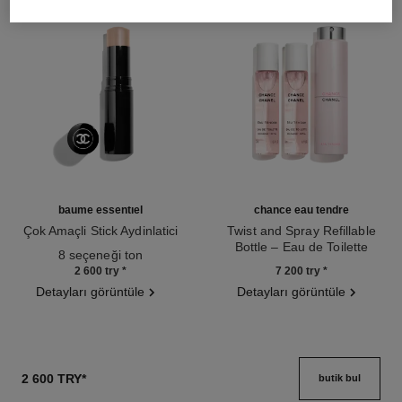
baume essentiel
chance eau tendre
Çok Amaçli Stick Aydinlatici
Twist and Spray Refillable
Ref. 169060
Bottle – Eau de Toilette
8 seçeneği ton
Ref. 126300
2 600 try
*
7 200 try
*
Detayları görüntüle
Detayları görüntüle
2 600 TRY
*
butik bul