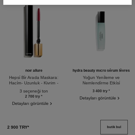
noir allure
hydra beauty micro sérum lèvres
Hepsi̇ Bi̇r Arada Maskara:
Yoğun Yeni̇leme ve
Haci̇m- Uzunluk - Kivrim -
Nemlendi̇rme Etki̇si̇
Ref. 190010
Beli̇rgi̇nli̇k
Ref. 133330
3 seçeneği ton
3 400 try
*
2 700 try
*
Detayları görüntüle
Detayları görüntüle
2 900 TRY
*
butik bul