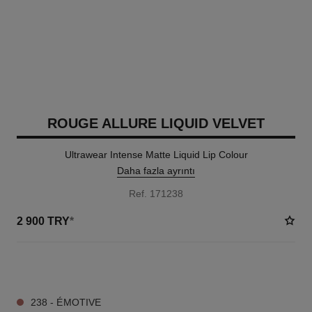
ROUGE ALLURE LIQUID VELVET
Ultrawear Intense Matte Liquid Lip Colour
Daha fazla ayrıntı
Ref. 171238
2 900 TRY
*
14 TON SEÇENEĞI
238 - ÉMOTIVE