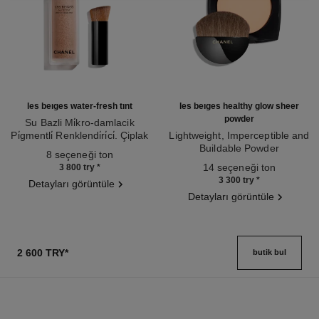
les beiges water-fresh tint
les beiges healthy glow sheer
powder
Su Bazli Mi̇kro-damlacik
Pi̇gmentli̇ Renklendi̇ri̇ci̇. Çiplak
Lightweight, Imperceptible and
Ref. 158810
Ten Etki̇si̇. Doğal ve Sağlikli
Buildable Powder
8 seçeneği ton
Işildayan Görünüm.
Ref. 185872
14 seçeneği ton
3 800 try
*
3 300 try
*
Detayları görüntüle
Detayları görüntüle
2 600 TRY
*
butik bul