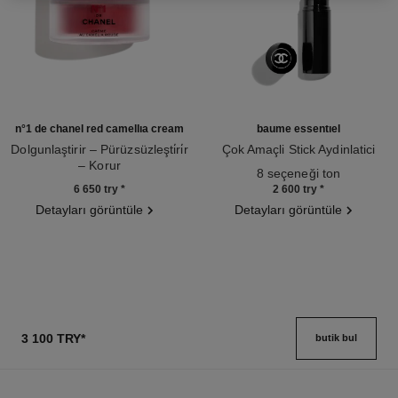
n°1 de chanel red camellia cream
baume essentiel
Dolgunlaştirir – Pürüzsüzleşti̇ri̇r
Çok Amaçli Stick Aydinlatici
– Korur
Ref. 169060
8 seçeneği ton
Ref. 140050
6 650 try
*
2 600 try
*
Detayları görüntüle
Detayları görüntüle
3 100 TRY
*
butik bul