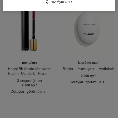
Çerez Ayarları
noir allure
la crème main
Hepsi̇ Bi̇r Arada Maskara:
Besler – Yumuşatir – Aydinlatir
Haci̇m- Uzunluk - Kivrim -
Ref. 133850
3 400 try
*
Ref. 190010
Beli̇rgi̇nli̇k
3 seçeneği ton
Detayları görüntüle
2 700 try
*
Detayları görüntüle