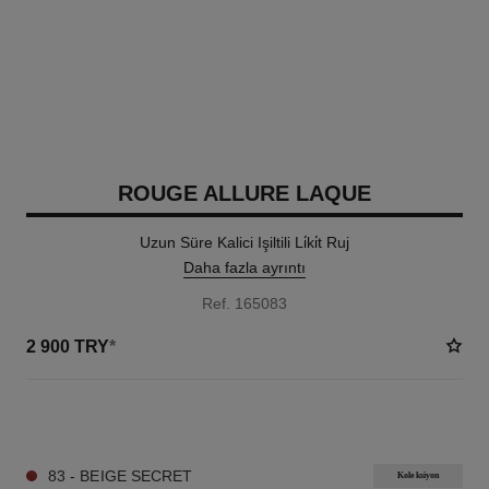
ROUGE ALLURE LAQUE
Uzun Süre Kalici Işiltili Li̇ki̇t Ruj
Daha fazla ayrıntı
Ref. 165083
2 900 TRY
*
18 TON SEÇENEĞI
83 - BEIGE SECRET
Koleksiyon