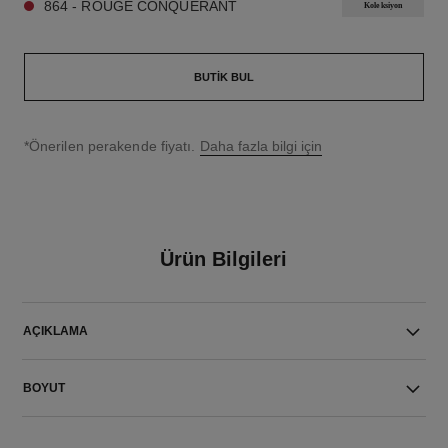
864 - ROUGE CONQUÉRANT
Koleksiyon
BUTIK BUL
↩
*Önerilen perakende fiyatı.
Daha fazla bilgi için
Ürün Bilgileri
AÇIKLAMA
BOYUT