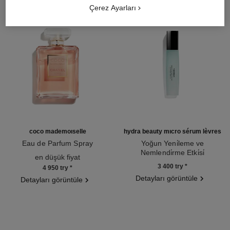
Çerez Ayarları
coco mademoiselle
hydra beauty micro sérum lèvres
Eau de Parfum Spray
Yoğun Yeni̇leme ve
Ref. 116520
Nemlendi̇rme Etki̇si̇
en düşük fiyat
Ref. 133330
3 400 try
*
4 950 try
*
Detayları görüntüle
Detayları görüntüle