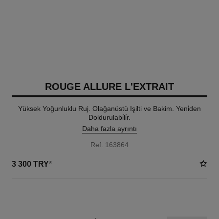
ROUGE ALLURE L'EXTRAIT
Yüksek Yoğunluklu Ruj. Olağanüstü Işilti ve Bakim. Yeni̇den
Doldurulabi̇li̇r.
Daha fazla ayrıntı
Ref. 163864
3 300 TRY
*
15 TON SEÇENEĞI