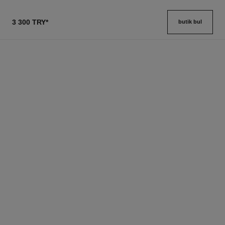
3 300 TRY
*
butik bul