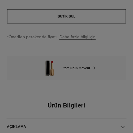
BUTIK BUL
↩
*Önerilen perakende fiyatı.
Daha fazla bilgi için
tam ürün mevcut
Ürün Bilgileri
AÇIKLAMA