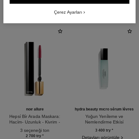
THE PERFECT MATCH
Çerez Ayarları
noir allure
hydra beauty micro sérum lèvres
Hepsi̇ Bi̇r Arada Maskara:
Yoğun Yeni̇leme ve
Haci̇m- Uzunluk - Kivrim -
Nemlendi̇rme Etki̇si̇
Ref. 190010
Beli̇rgi̇nli̇k
Ref. 133330
3 seçeneği ton
3 400 try
*
2 700 try
*
Detayları görüntüle