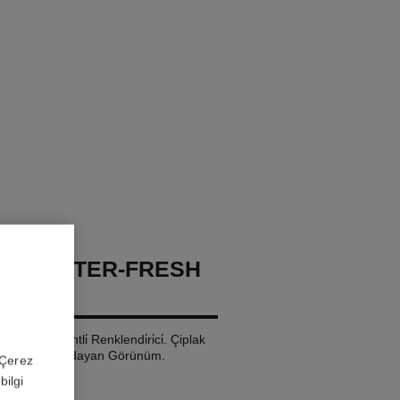
GES WATER-FRESH
acik Pi̇gmentli̇ Renklendi̇ri̇ci̇. Çiplak
 ve Sağlikli Işildayan Görünüm.
 'Çerez
bilgi