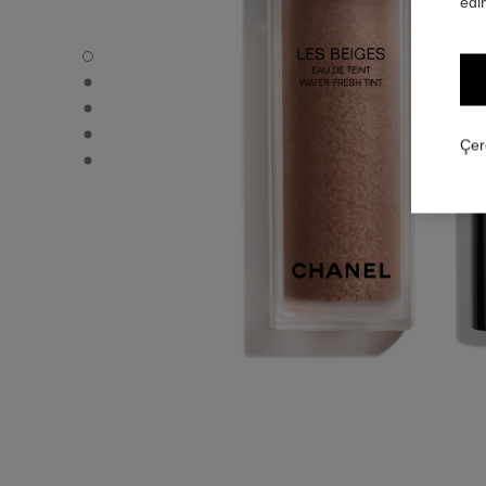
edin
LES BEIGES WATER-FRESH TINT - Varsayılan görünüm
LES BEIGES WATER-FRESH TINT - Alternatif görünüm 1
LES BEIGES WATER-FRESH TINT - Temel doku görünüm
LES BEIGES WATER-FRESH TINT - product.packShot.A
Çer
LES BEIGES WATER-FRESH TINT - product.packShot.A