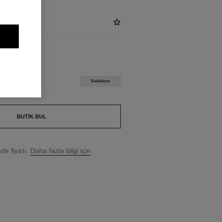
P
Koleksiyon
BUTIK BUL
e fiyatı.
Daha fazla bilgi için