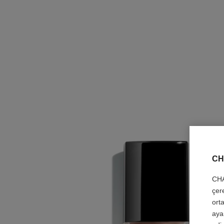
CH
CHA
çer
orta
aya