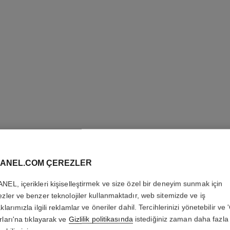
LES BEI
ANEL.COM ÇEREZLER
TINT
NEL, içerikleri kişiselleştirmek ve size özel bir deneyim sunmak için
Su Bazli Mi̇kro-daml
ezler ve benzer teknolojiler kullanmaktadır, web sitemizde ve iş
Ten Etki̇si̇. Doğal
klarımızla ilgili reklamlar ve öneriler dahil. Tercihlerinizi yönetebilir ve
Daha fazla ayrıntı
rları'na tıklayarak ve
Gizlilik politikasında
istediğiniz zaman daha fazla 