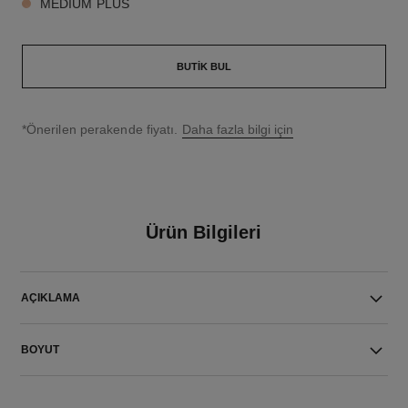
MEDIUM PLUS
BUTIK BUL
↩
*Önerilen perakende fiyatı.
Daha fazla bilgi için
Ürün Bilgileri
AÇIKLAMA
BOYUT