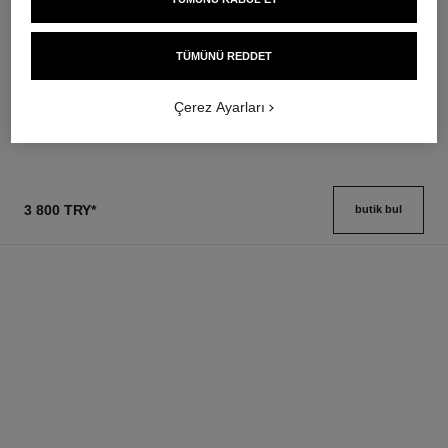
les beiges healthy glow sheer
noir allure
powder
Hepsi̇ Bi̇r Arada Maskara:
Lightweight, Imperceptible and
Haci̇m- Uzunluk - Kivrim -
TÜMÜNÜ REDDET
Buildable Powder
Ref. 190010
Beli̇rgi̇nli̇k
3 seçeneği ton
Ref. 185872
14 seçeneği ton
2 700 try
*
Çerez Ayarları
3 300 try
*
Detayları görüntüle
Detayları görüntüle
3 800 TRY
*
butik bul