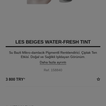
LES BEIGES WATER-FRESH TINT
Su Bazli Mi̇kro-damlacik Pi̇gmentli̇ Renklendi̇ri̇ci̇. Çiplak Ten
Etki̇si̇. Doğal ve Sağlikli Işildayan Görünüm.
Daha fazla ayrıntı
Ref. 158840
3 800 TRY
*
8 TON SEÇENEĞI