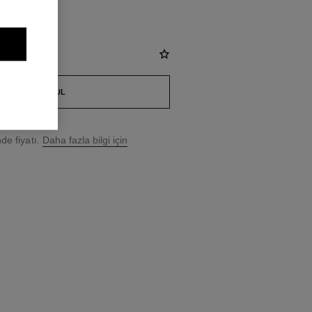
BUTIK BUL
e fiyatı.
Daha fazla bilgi için