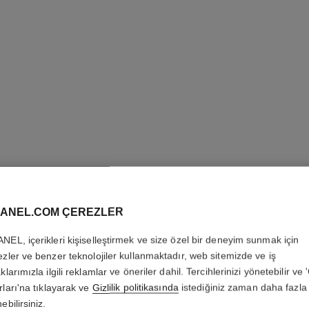
ANEL.COM ÇEREZLER
NEL, içerikleri kişiselleştirmek ve size özel bir deneyim sunmak için
ezler ve benzer teknolojiler kullanmaktadır, web sitemizde ve iş
LE GEL 
klarımızla ilgili reklamlar ve öneriler dahil. Tercihlerinizi yönetebilir ve
rları'na tıklayarak ve
Gizlilik politikasında
istediğiniz zaman daha fazla 
Lake Görünümlü Gü
ebilirsiniz.