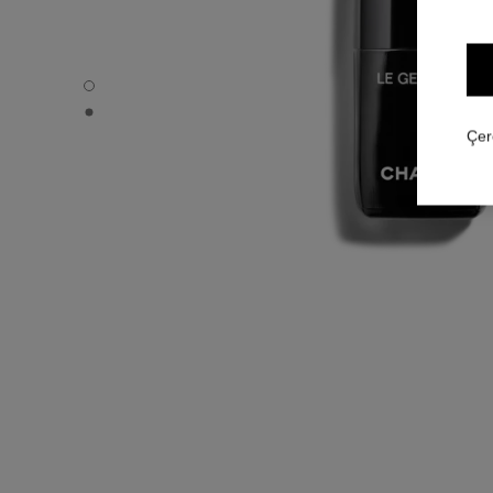
LE GEL COAT - Varsayılan görünüm
LE GEL COAT - Alternatif görünüm 1
Çer