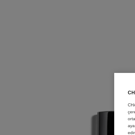
CH
CHA
çer
orta
aya
edin