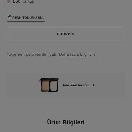
B60 Kartuş
RENK TONUMU BUL
BUTIK BUL
↩
*Önerilen perakende fiyatı.
Daha fazla bilgi için
tam ürün mevcut
Ürün Bilgileri