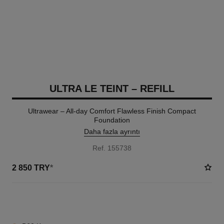
ULTRA LE TEINT – REFILL
Ultrawear – All-day Comfort Flawless Finish Compact
Foundation
Daha fazla ayrıntı
Ref. 155738
2 850 TRY
*
13 TON SEÇENEĞI