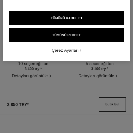
TÜMÜNÜ KABUL ET
TÜMÜNÜ REDDET
poudre universelle libre
joues contraste intense
Çerez Ayarları
Doğal Sonuç İçi̇n Toz Pudra
Cream-to-powder Blush
Ref. 132210
Ref. 168242
10 seçeneği ton
5 seçeneği ton
3 400 try
*
3 100 try
*
Detayları görüntüle
Detayları görüntüle
2 850 TRY
*
butik bul