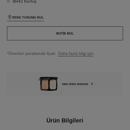
BR42 Kartuş
RENK TONUMU BUL
BUTIK BUL
↩
*Önerilen perakende fiyatı.
Daha fazla bilgi için
tam ürün mevcut
Ürün Bilgileri