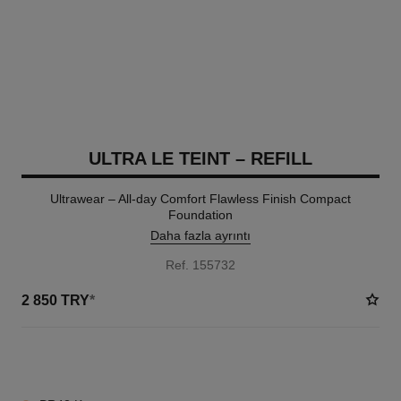
ULTRA LE TEINT – REFILL
Ultrawear – All-day Comfort Flawless Finish Compact
Foundation
Daha fazla ayrıntı
Ref. 155732
2 850 TRY
*
13 TON SEÇENEĞI