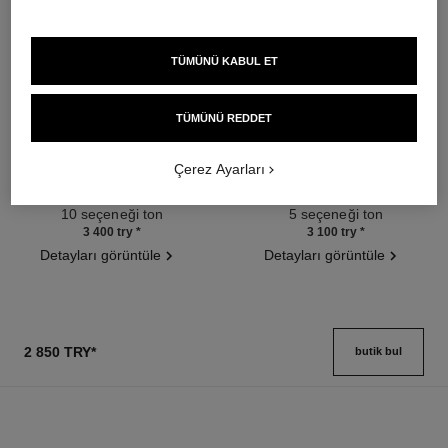
TÜMÜNÜ KABUL ET
TÜMÜNÜ REDDET
poudre universelle libre
joues contraste intense
Çerez Ayarları
Doğal Sonuç İçi̇n Toz Pudra
Cream-to-powder Blush
Ref. 132210
Ref. 168242
10 seçeneği ton
5 seçeneği ton
3 400 try
*
3 100 try
*
Detayları görüntüle
Detayları görüntüle
2 850 TRY
*
butik bul