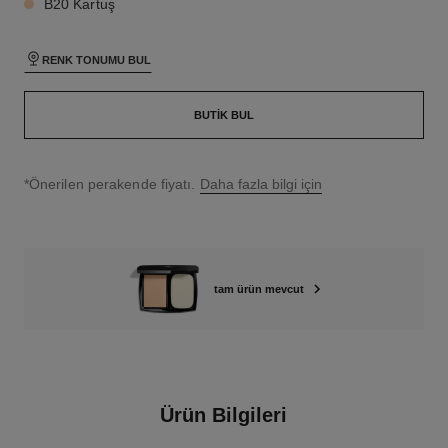
B20 Kartuş
RENK TONUMU BUL
BUTIK BUL
↩
*Önerilen perakende fiyatı.
Daha fazla bilgi için
tam ürün mevcut
Ürün Bilgileri