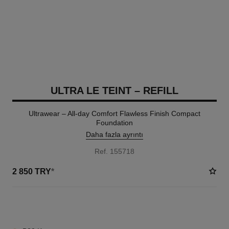
ULTRA LE TEINT – REFILL
Ultrawear – All-day Comfort Flawless Finish Compact
Foundation
Daha fazla ayrıntı
Ref. 155718
2 850 TRY
*
13 TON SEÇENEĞI