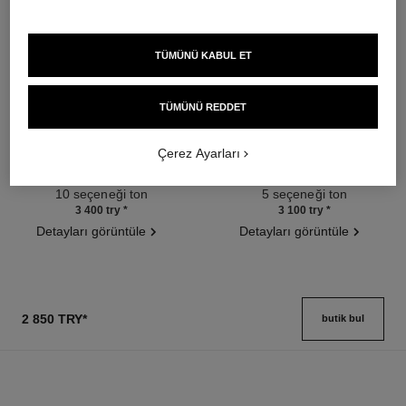
TÜMÜNÜ KABUL ET
TÜMÜNÜ REDDET
poudre universelle libre
joues contraste intense
Çerez Ayarları
Doğal Sonuç İçi̇n Toz Pudra
Cream-to-powder Blush
Ref. 132212
Ref. 168242
10 seçeneği ton
5 seçeneği ton
3 400 try
*
3 100 try
*
Detayları görüntüle
Detayları görüntüle
2 850 TRY
*
butik bul