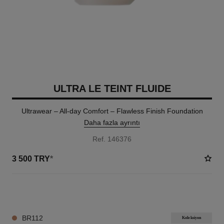
ULTRA LE TEINT FLUIDE
Ultrawear – All-day Comfort – Flawless Finish Foundation
Daha fazla ayrıntı
Ref. 146376
3 500 TRY
*
35 TON SEÇENEĞI
BR112
Koleksiyon