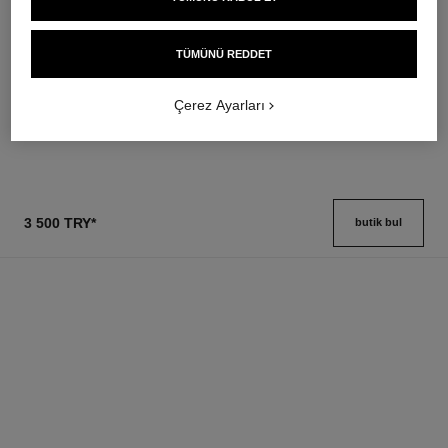
baume essentiel
joues contraste intense
Çok Amaçli Stick Aydinlatici
Cream-to-powder Blush
TÜMÜNÜ REDDET
Ref. 169060
Ref. 168242
8 seçeneği ton
5 seçeneği ton
2 600 try
*
3 100 try
*
Çerez Ayarları
Detayları görüntüle
Detayları görüntüle
3 500 TRY
*
butik bul