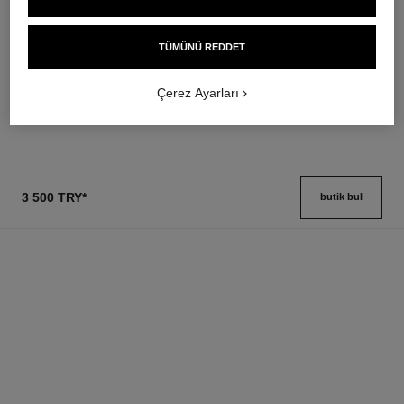
baume essentiel
joues contraste intense
Çok Amaçli Stick Aydinlatici
Cream-to-powder Blush
TÜMÜNÜ REDDET
Ref. 169060
Ref. 168242
8 seçeneği ton
5 seçeneği ton
2 600 try
*
3 100 try
*
Çerez Ayarları
Detayları görüntüle
Detayları görüntüle
3 500 TRY
*
butik bul