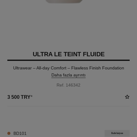
ULTRA LE TEINT FLUIDE
Ultrawear – All-day Comfort – Flawless Finish Foundation
Daha fazla ayrıntı
Ref. 146342
3 500 TRY
*
35 TON SEÇENEĞI
BD101
Koleksiyon