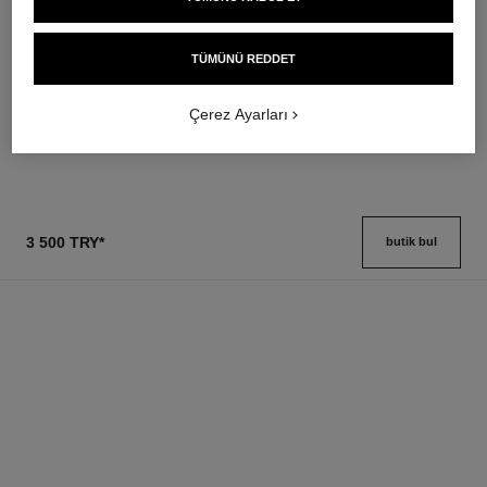
baume essentiel
joues contraste intense
Çok Amaçli Stick Aydinlatici
Cream-to-powder Blush
TÜMÜNÜ REDDET
Ref. 169060
Ref. 168242
8 seçeneği ton
5 seçeneği ton
2 600 try
*
3 100 try
*
Çerez Ayarları
Detayları görüntüle
Detayları görüntüle
3 500 TRY
*
butik bul