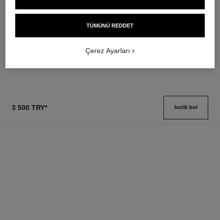
baume essentiel
joues contraste intense
Çok Amaçli Stick Aydinlatici
Cream-to-powder Blush
TÜMÜNÜ REDDET
Ref. 169060
Ref. 168242
8 seçeneği ton
5 seçeneği ton
2 600 try
*
3 100 try
*
Çerez Ayarları
Detayları görüntüle
Detayları görüntüle
3 500 TRY
*
butik bul