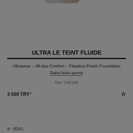
ULTRA LE TEINT FLUIDE
Ultrawear – All-day Comfort – Flawless Finish Foundation
Daha fazla ayrıntı
Ref. 146330
3 500 TRY
*
35 TON SEÇENEĞI
BD41