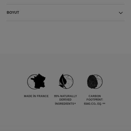
BOYUT
MADE IN FRANCE
95% NATURALLY
CARBON
DERIVED
FOOTPRINT:
*
**
INGREDIENTS
934G.CO₂ EQ.