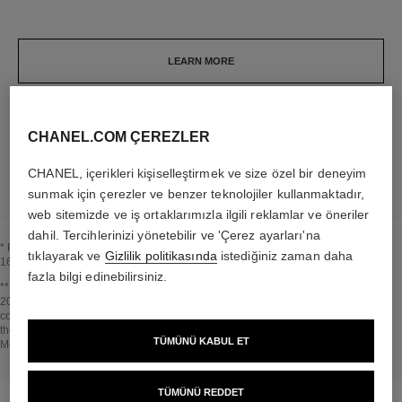
LEARN MORE
CHANEL.COM ÇEREZLER
LEARN MORE
CHANEL, içerikleri kişiselleştirmek ve size özel bir deneyim
sunmak için çerezler ve benzer teknolojiler kullanmaktadır,
web sitemizde ve iş ortaklarımızla ilgili reklamlar ve öneriler
dahil. Tercihlerinizi yönetebilir ve 'Çerez ayarları'na
* Proportion of natural ingredients and derivatives calculated according to ISO
tıklayarak ve
Gizlilik politikasında
istediğiniz zaman daha
16128.
fazla bilgi edinebilirsiniz.
BaşlığBBaşlığa geri dön↩
** Estimation calculated in April 2021 using the method published by the IPCC in
2013 and in compliance with ISO 14067. Scope of analysis: manufacture of
cosmetic ingredients and packaging components, production, distribution, use of
the product (if relevant to the product) and end of life of the packaging.
TÜMÜNÜ KABUL ET
Methodology verified by Bureau Veritas.
BaşlığBBaşlığa geri dön↩
TÜMÜNÜ REDDET