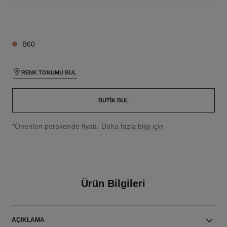
26 TON SEÇENEĞI
B60
RENK TONUMU BUL
BUTIK BUL
↩
*Önerilen perakende fiyatı.
Daha fazla bilgi için
Ürün Bilgileri
AÇIKLAMA