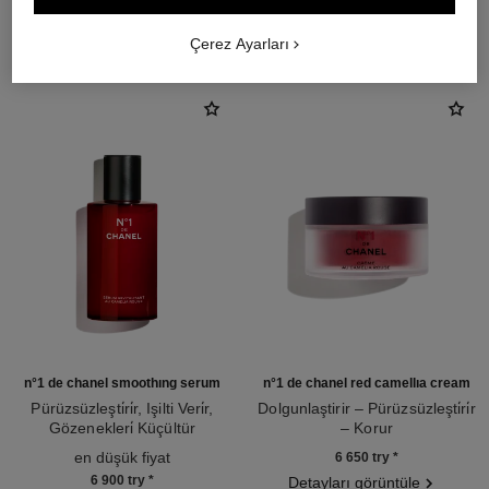
THE PERFECT MATCH
Çerez Ayarları
n°1 de chanel smoothing serum
n°1 de chanel red camellia cream
Pürüzsüzleşti̇ri̇r, Işilti Veri̇r,
Dolgunlaştirir – Pürüzsüzleşti̇ri̇r
Gözenekleri̇ Küçültür
– Korur
Ref. 140895
Ref. 140050
en düşük fiyat
6 650 try
*
6 900 try
*
Detayları görüntüle