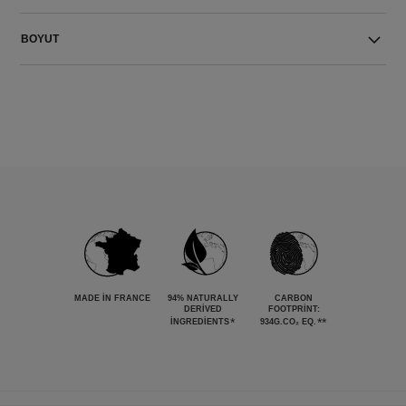
BOYUT
MADE IN FRANCE
94% NATURALLY
CARBON
DERIVED
FOOTPRINT:
*
**
INGREDIENTS
934G.CO₂ EQ.