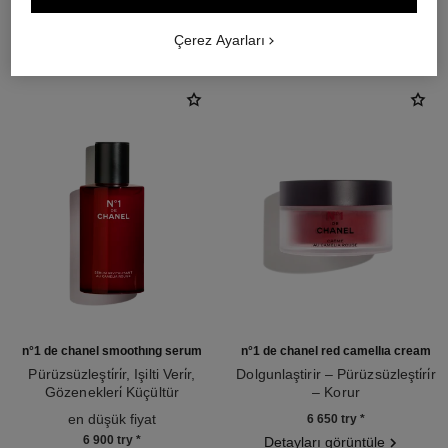
THE PERFECT MATCH
Çerez Ayarları
n°1 de chanel smoothing serum
n°1 de chanel red camellia cream
Pürüzsüzleşti̇ri̇r, Işilti Veri̇r,
Dolgunlaştirir – Pürüzsüzleşti̇ri̇r
Gözenekleri̇ Küçültür
– Korur
Ref. 140895
Ref. 140050
en düşük fiyat
6 650 try
*
6 900 try
*
Detayları görüntüle