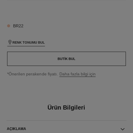
26 TON SEÇENEĞI
BR22
RENK TONUMU BUL
BUTIK BUL
↩
*Önerilen perakende fiyatı.
Daha fazla bilgi için
Ürün Bilgileri
AÇIKLAMA