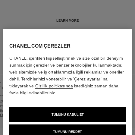
LEARN MORE
CHANEL.COM ÇEREZLER
LEARN MORE
CHANEL, içerikleri kişiselleştirmek ve size özel bir deneyim
sunmak için çerezler ve benzer teknolojiler kullanmaktadır,
web sitemizde ve iş ortaklarımızla ilgili reklamlar ve öneriler
dahil. Tercihlerinizi yönetebilir ve 'Çerez ayarları'na
* Proportion of natural ingredients and derivatives calculated according to ISO
tıklayarak ve
Gizlilik politikasında
istediğiniz zaman daha
16128.
fazla bilgi edinebilirsiniz.
BaşlığBBaşlığa geri dön↩
** Estimation calculated in April 2021 using the method published by the IPCC in
2013 and in compliance with ISO 14067. Scope of analysis: manufacture of
cosmetic ingredients and packaging components, production, distribution, use of
the product (if relevant to the product) and end of life of the packaging.
TÜMÜNÜ KABUL ET
Methodology verified by Bureau Veritas.
BaşlığBBaşlığa geri dön↩
TÜMÜNÜ REDDET