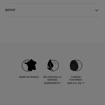
BOYUT
MADE IN FRANCE
95% NATURALLY
CARBON
DERIVED
FOOTPRINT:
*
**
INGREDIENTS
934G.CO₂ EQ.