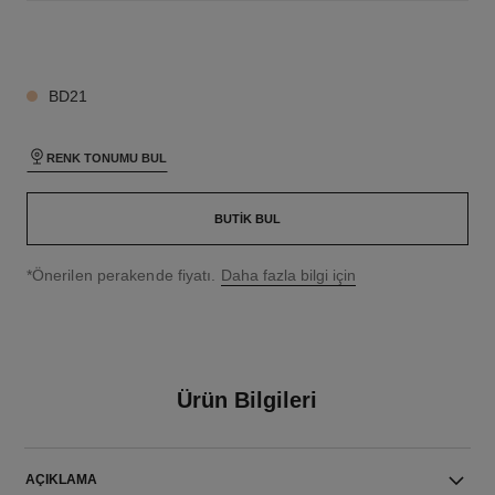
26 TON SEÇENEĞI
BD21
RENK TONUMU BUL
BUTIK BUL
↩
*Önerilen perakende fiyatı.
Daha fazla bilgi için
Ürün Bilgileri
AÇIKLAMA