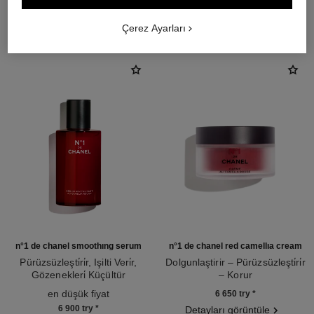
THE PERFECT MATCH
Çerez Ayarları
n°1 de chanel smoothing serum
n°1 de chanel red camellia cream
Pürüzsüzleşti̇ri̇r, Işilti Veri̇r,
Dolgunlaştirir – Pürüzsüzleşti̇ri̇r
Gözenekleri̇ Küçültür
– Korur
Ref. 140895
Ref. 140050
en düşük fiyat
6 650 try
*
6 900 try
*
Detayları görüntüle