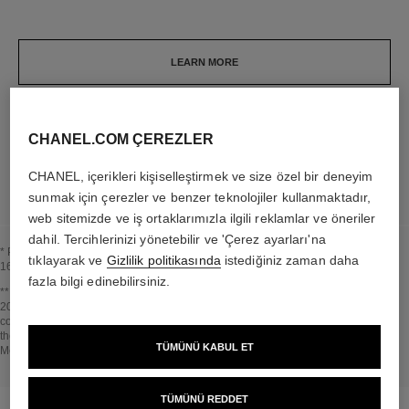
LEARN MORE
CHANEL.COM ÇEREZLER
LEARN MORE
CHANEL, içerikleri kişiselleştirmek ve size özel bir deneyim
sunmak için çerezler ve benzer teknolojiler kullanmaktadır,
web sitemizde ve iş ortaklarımızla ilgili reklamlar ve öneriler
dahil. Tercihlerinizi yönetebilir ve 'Çerez ayarları'na
* Proportion of natural ingredients and derivatives calculated according to ISO
tıklayarak ve
Gizlilik politikasında
istediğiniz zaman daha
16128.
fazla bilgi edinebilirsiniz.
BaşlığBBaşlığa geri dön↩
** Estimation calculated in April 2021 using the method published by the IPCC in
2013 and in compliance with ISO 14067. Scope of analysis: manufacture of
cosmetic ingredients and packaging components, production, distribution, use of
the product (if relevant to the product) and end of life of the packaging.
TÜMÜNÜ KABUL ET
Methodology verified by Bureau Veritas.
BaşlığBBaşlığa geri dön↩
TÜMÜNÜ REDDET