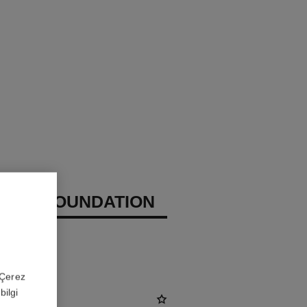
CHANEL
IZING FOUNDATION
ndirir – Korur
 'Çerez
bilgi