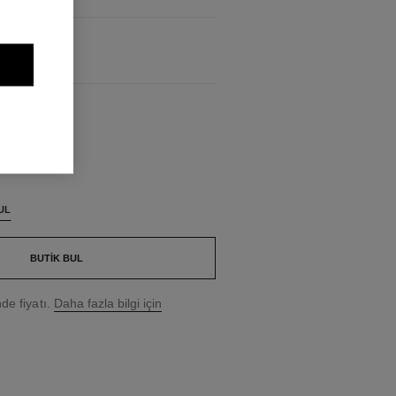
UL
BUTIK BUL
e fiyatı.
Daha fazla bilgi için