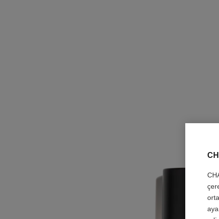
CH
CHA
çer
orta
aya