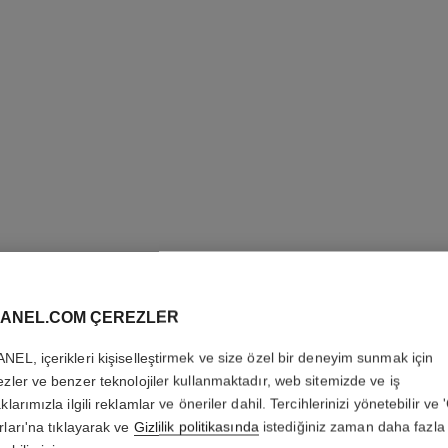
N°1 DE 
REVITAL
ANEL.COM ÇEREZLER
Aydinlatir – Nemle
NEL, içerikleri kişiselleştirmek ve size özel bir deneyim sunmak için
Daha fazla ayrıntı
ezler ve benzer teknolojiler kullanmaktadır, web sitemizde ve iş
Ref. 145764
klarımızla ilgili reklamlar ve öneriler dahil. Tercihlerinizi yönetebilir ve
rları'na tıklayarak ve
Gizlilik politikasında
istediğiniz zaman daha fazla 
4 250 TRY
*