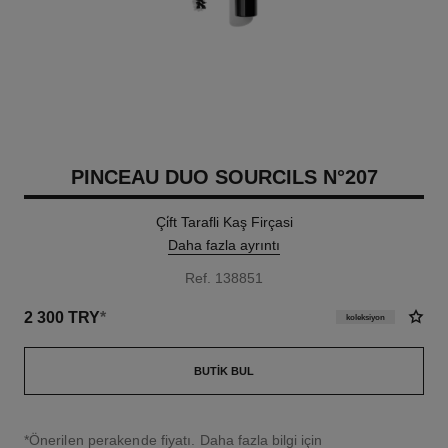
PINCEAU DUO SOURCILS N°207
Çi̇ft Tarafli Kaş Firçasi
Daha fazla ayrıntı
Ref. 138851
2 300 TRY
*
koleksiyon
BUTIK BUL
↩
*Önerilen perakende fiyatı.
Daha fazla bilgi için