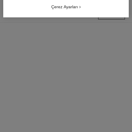
Çerez Ayarları
2 300 TRY
*
butik bul