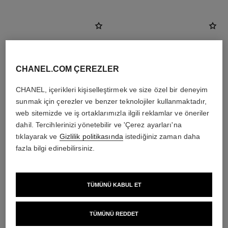
CHANEL.COM ÇEREZLER
CHANEL, içerikleri kişiselleştirmek ve size özel bir deneyim
sunmak için çerezler ve benzer teknolojiler kullanmaktadır,
web sitemizde ve iş ortaklarımızla ilgili reklamlar ve öneriler
dahil. Tercihlerinizi yönetebilir ve 'Çerez ayarları'na
tıklayarak ve
Gizlilik politikasında
istediğiniz zaman daha
fazla bilgi edinebilirsiniz.
le masque
gabrielle chanel
Camellia Exfoliating Mask
Essence Eau de Parfum Spray
Ref. 133230
Ref. 120630
en düşük fiyat
3 950 try
*
TÜMÜNÜ KABUL ET
5 200 try
*
Detayları görüntüle
Detayları görüntüle
TÜMÜNÜ REDDET