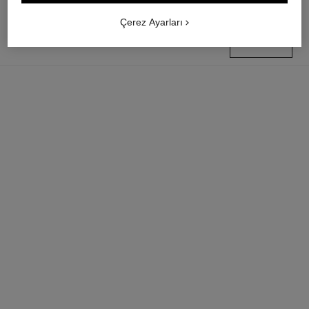
Çerez Ayarları
3 250 TRY
*
butik bul