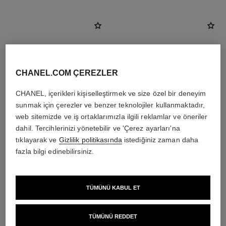
CHANEL.COM ÇEREZLER
CHANEL, içerikleri kişiselleştirmek ve size özel bir deneyim
sunmak için çerezler ve benzer teknolojiler kullanmaktadır,
web sitemizde ve iş ortaklarımızla ilgili reklamlar ve öneriler
dahil. Tercihlerinizi yönetebilir ve 'Çerez ayarları'na
tıklayarak ve
Gizlilik politikasında
istediğiniz zaman daha
fazla bilgi edinebilirsiniz.
poudre universelle libre
les beiges healthy glow sheer
powder
Doğal Sonuç İçi̇n Toz Pudra
Ref. 132210
Lightweight, Imperceptible and
10 seçeneği ton
Buildable Powder
3 400 try
*
TÜMÜNÜ KABUL ET
Ref. 185872
14 seçeneği ton
Detayları görüntüle
3 300 try
*
Detayları görüntüle
TÜMÜNÜ REDDET