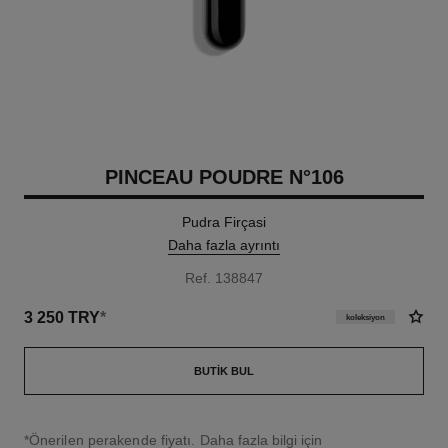
PINCEAU POUDRE N°106
Pudra Firçasi
Daha fazla ayrıntı
Ref. 138847
3 250 TRY
*
koleksiyon
BUTIK BUL
↩
*Önerilen perakende fiyatı.
Daha fazla bilgi için