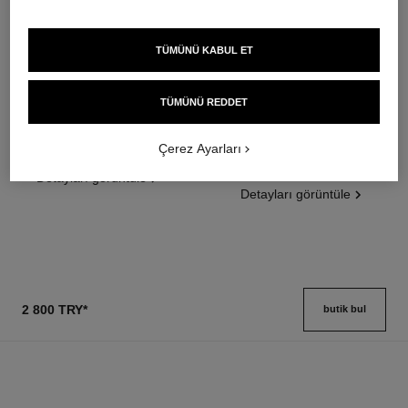
TÜMÜNÜ KABUL ET
poudre universelle libre
poudre universelle libre
TÜMÜNÜ REDDET
Doğal Sonuç İçi̇n Toz Pudra
Doğal Bi̇ti̇şli̇ Toz Pudra.
Ref. 132212
Seyahat Dostu Tasarim
10 seçeneği ton
Ref. 132726
Çerez Ayarları
10 seçeneği ton
3 400 try
*
3 750 try
*
Detayları görüntüle
Detayları görüntüle
2 800 TRY
*
butik bul