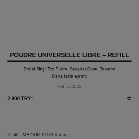
POUDRE UNIVERSELLE LIBRE – REFILL
Doğal Bi̇ti̇şli̇ Toz Pudra. Seyahat Dostu Tasarim
Daha fazla ayrıntı
Ref. 132822
2 800 TRY
*
10 TON SEÇENEĞI
40 - MEDIUM PLUS Kartuş