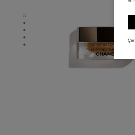
edin
SUBLIMAGE LE CORRECTEUR YEUX - Varsayılan görün
SUBLIMAGE LE CORRECTEUR YEUX - Alternatif görünüm
SUBLIMAGE LE CORRECTEUR YEUX - Temel doku görü
SUBLIMAGE LE CORRECTEUR YEUX - product.packShot
Çer
SUBLIMAGE LE CORRECTEUR YEUX - product.packShot