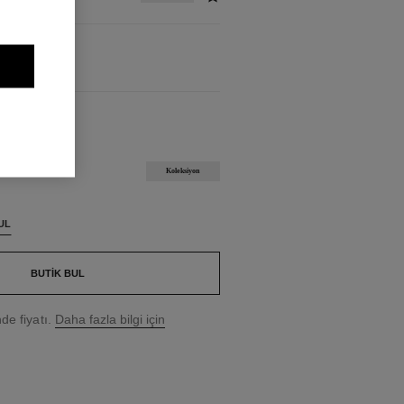
Koleksiyon
UL
BUTIK BUL
e fiyatı.
Daha fazla bilgi için