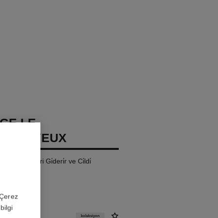
GE LE
TEUR YEUX
i: Kusurlari Gi̇deri̇r ve Ci̇ldi̇
 'Çerez
bilgi
koleksiyon