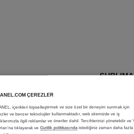
SUBLIMA
CORREC
ANEL.COM ÇEREZLER
Üst Düzey Göz Bakim
Aydinlatir
NEL, içerikleri kişiselleştirmek ve size özel bir deneyim sunmak için
Daha fazla ayrıntı
ezler ve benzer teknolojiler kullanmaktadır, web sitemizde ve iş
klarımızla ilgili reklamlar ve öneriler dahil. Tercihlerinizi yönetebilir ve
Ref. 131894
rları'na tıklayarak ve
Gizlilik politikasında
istediğiniz zaman daha fazla 
5 950 TRY
*