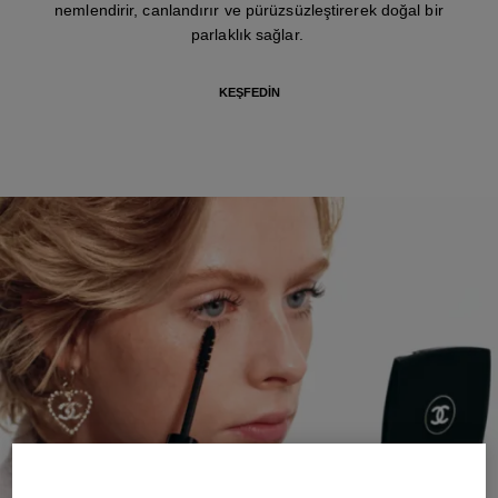
nemlendirir, canlandırır ve pürüzsüzleştirerek doğal bir
parlaklık sağlar.
KEŞFEDIN