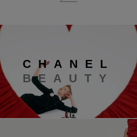
Chanel beauty
C
H
A
N
E
L
B
E
A
U
T
Y