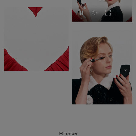
Replay this video
Replay this video
Unmute this video
Turn on Full s
Pause this video
Pause this video
Unmute this video
Turn on Full screen
TRY ON