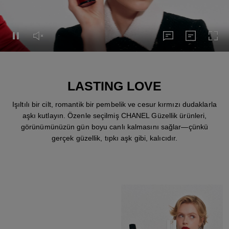
Pause this video
Unmute this video
subtitles
Transcript
Turn
subtitles
Transcript
LASTING LOVE
Işıltılı bir cilt, romantik bir pembelik ve cesur kırmızı dudaklarla
aşkı kutlayın. Özenle seçilmiş CHANEL Güzellik ürünleri,
görünümünüzün gün boyu canlı kalmasını sağlar—çünkü
gerçek güzellik, tıpkı aşk gibi, kalıcıdır.