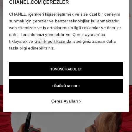
CHANEL.COM ÇEREZLER
CHANEL, içerikleri kişiselleştirmek ve size özel bir deneyim
sunmak için çerezler ve benzer teknolojiler kullanmaktadır,
web sitemizde ve iş ortaklarımızla ilgili reklamlar ve öneriler
2. ADIM
dahil. Tercihlerinizi yönetebilir ve 'Çerez ayarları'na
Gözlerine daha açık bir ifade kazandırın ve bu hacim
tıklayarak ve
Gizlilik politikasında
istediğiniz zaman daha
maskarasıyla kirpiklerinize dolgunluk ve uzunluk katın.
fazla bilgi edinebilirsiniz.
KEŞFEDIN
TÜMÜNÜ KABUL ET
TÜMÜNÜ REDDET
Çerez Ayarları