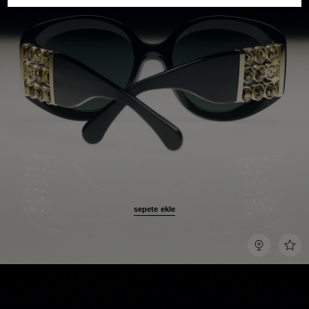
sepete ekle
[add
Dene