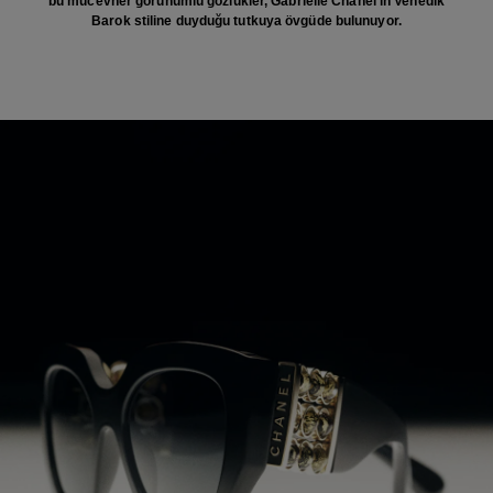
bu mücevher görünümlü gözlükler, Gabrielle Chanel'in Venedik
Barok stiline duyduğu tutkuya övgüde bulunuyor.