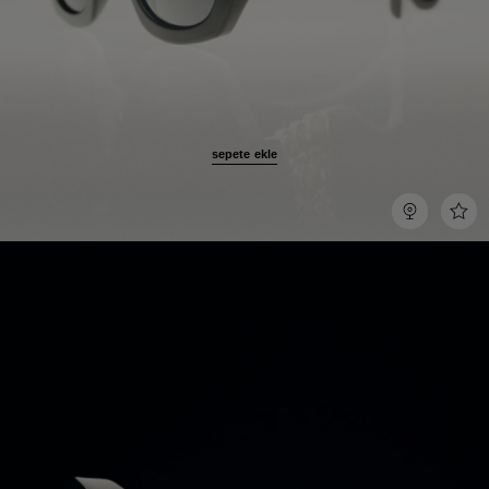
sepete ekle
[add
Dene