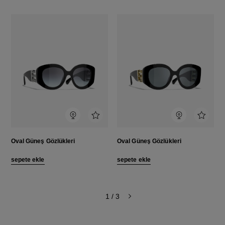
[add-to-wishlist]
[add-to
Dene
Dene
Oval Güneş Gözlükleri
Oval Güneş Gözlükleri
sepete ekle
sepete ekle
1
/ 3